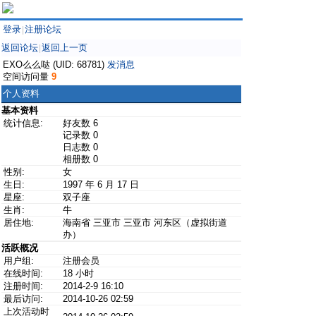
登录
注册论坛
|
返回论坛
返回上一页
|
EXO么么哒 (UID: 68781)
发消息
空间访问量
9
个人资料
基本资料
统计信息:
好友数 6
记录数 0
日志数 0
相册数 0
性别:
女
生日:
1997 年 6 月 17 日
星座:
双子座
生肖:
牛
居住地:
海南省 三亚市 三亚市 河东区（虚拟街道
办）
活跃概况
用户组:
注册会员
在线时间:
18 小时
注册时间:
2014-2-9 16:10
最后访问:
2014-10-26 02:59
上次活动时