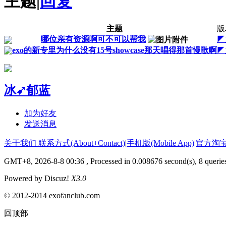
主题
|
回复
主题
版
哪位亲有资源啊可不可以帮我
◤
exo的新专里为什么没有15号showcase那天唱得那首慢歌啊
◤
冰➹郁蓝
加为好友
发送消息
关于我们 联系方式(About+Contact)
|
手机版(Mobile App)
|
官方淘
GMT+8, 2026-8-8 00:36
, Processed in 0.008676 second(s), 8 querie
Powered by Discuz!
X3.0
© 2012-2014 exofanclub.com
回顶部