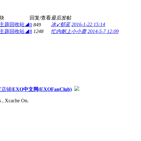
块
回复/查看
最后发帖
主题回收站◢
冰➹郁蓝
2016-1-22 15:14
0
849
主题回收站◢
8
1248
忙内耐上小小鹿
2014-5-7 12:09
宝店铺
|
EXO中文网(EXOFanClub)
s , Xcache On.