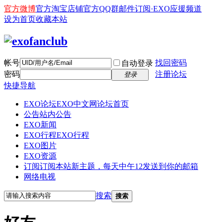
官方微博
官方淘宝店铺
官方QQ群
邮件订阅·EXO应援频道
设为首页
收藏本站
帐号
找回密码
自动登录
密码
注册论坛
登录
快捷导航
EXO论坛
EXO中文网论坛首页
公告
站内公告
EXO新闻
EXO行程
EXO行程
EXO图片
EXO资源
订阅
订阅本站新主题，每天中午12发送到你的邮箱
网络电视
搜索
搜索