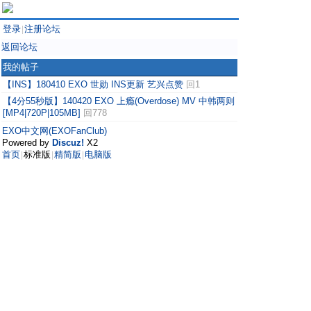
登录
注册论坛
|
返回论坛
我的帖子
【INS】180410 EXO 世勋 INS更新 艺兴点赞
回1
【4分55秒版】140420 EXO 上瘾(Overdose) MV 中韩两则
[MP4|720P|105MB]
回778
EXO中文网(EXOFanClub)
Powered by
Discuz!
X2
首页
标准版
精简版
电脑版
|
|
|