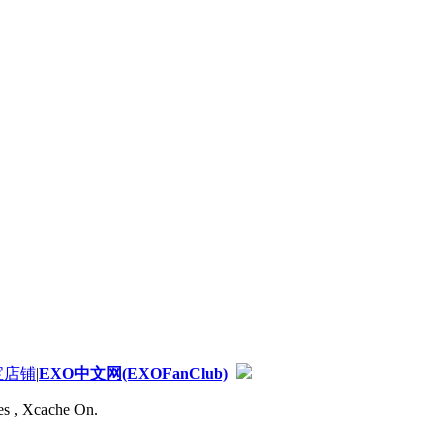
宝店铺
|
EXO中文网(EXOFanClub)
es , Xcache On.