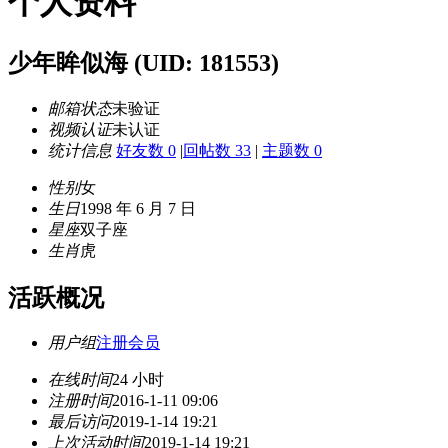
个人资料
少年眸似海
(UID: 181553)
邮箱状态
未验证
视频认证
未认证
统计信息
好友数 0
|
回帖数 33
|
主题数 0
性别
女
生日
1998 年 6 月 7 日
星座
双子座
生肖
虎
活跃概况
用户组
注册会员
在线时间
24 小时
注册时间
2016-1-11 09:06
最后访问
2019-1-14 19:21
上次活动时间
2019-1-14 19:21