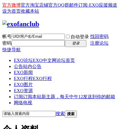
官方微博
官方淘宝店铺
官方QQ群
邮件订阅·EXO应援频道
设为首页
收藏本站
帐号
找回密码
自动登录
密码
注册论坛
登录
快捷导航
EXO论坛
EXO中文网论坛首页
公告
站内公告
EXO新闻
EXO行程
EXO行程
EXO图片
EXO资源
订阅
订阅本站新主题，每天中午12发送到你的邮箱
网络电视
搜索
搜索