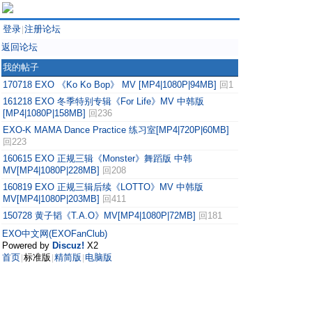
登录
注册论坛
|
返回论坛
我的帖子
170718 EXO 《Ko Ko Bop》 MV [MP4|1080P|94MB]
回1
161218 EXO 冬季特别专辑《For Life》MV 中韩版
[MP4|1080P|158MB]
回236
EXO-K MAMA Dance Practice 练习室[MP4|720P|60MB]
回223
160615 EXO 正规三辑《Monster》舞蹈版 中韩
MV[MP4|1080P|228MB]
回208
160819 EXO 正规三辑后续《LOTTO》MV 中韩版
MV[MP4|1080P|203MB]
回411
150728 黄子韬《T.A.O》MV[MP4|1080P|72MB]
回181
EXO中文网(EXOFanClub)
Powered by
Discuz!
X2
首页
标准版
精简版
电脑版
|
|
|