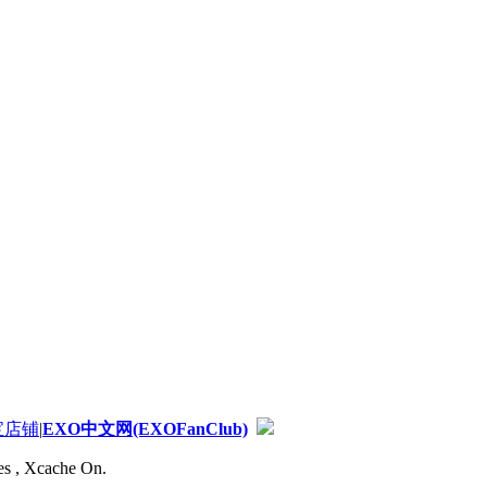
宝店铺
|
EXO中文网(EXOFanClub)
es , Xcache On.