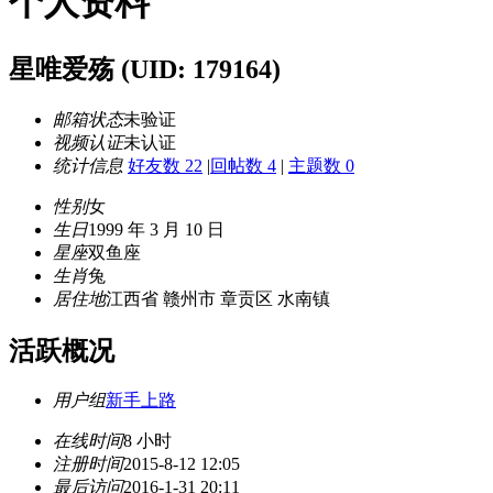
个人资料
星唯爱殇
(UID: 179164)
邮箱状态
未验证
视频认证
未认证
统计信息
好友数 22
|
回帖数 4
|
主题数 0
性别
女
生日
1999 年 3 月 10 日
星座
双鱼座
生肖
兔
居住地
江西省 赣州市 章贡区 水南镇
活跃概况
用户组
新手上路
在线时间
8 小时
注册时间
2015-8-12 12:05
最后访问
2016-1-31 20:11