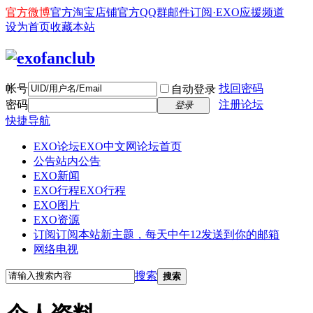
官方微博
官方淘宝店铺
官方QQ群
邮件订阅·EXO应援频道
设为首页
收藏本站
帐号
找回密码
自动登录
密码
注册论坛
登录
快捷导航
EXO论坛
EXO中文网论坛首页
公告
站内公告
EXO新闻
EXO行程
EXO行程
EXO图片
EXO资源
订阅
订阅本站新主题，每天中午12发送到你的邮箱
网络电视
搜索
搜索