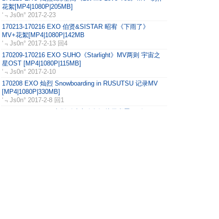
花絮[MP4|1080P|205MB]
‘﹃Js0n°
2017-2-23
170213-170216 EXO 伯贤&SISTAR 昭宥《下雨了》
MV+花絮[MP4|1080P|142MB
‘﹃Js0n°
2017-2-13 回4
170209-170216 EXO SUHO《Starlight》MV两则 宇宙之
星OST [MP4|1080P|115MB]
‘﹃Js0n°
2017-2-10
170208 EXO 灿烈 Snowboarding in RUSUTSU 记录MV
[MP4|1080P|330MB]
‘﹃Js0n°
2017-2-8 回1
170206 EXO LAY 电影《功夫瑜伽》片尾彩蛋两则
[MP4|1080P|127MB]
‘﹃Js0n°
2017-2-6
170202 EXO SUHO x Youngjoo Song《Curtain》MV
[MP4|1080P|65MB]
‘﹃Js0n°
2017-2-2
170123 EXO CHEN & Dynamic Duo《nosedive(等一下再
走)》MV [MP4|1080P|108MB]
‘﹃Js0n°
2017-1-24
170102 EXO 伯贤 For Life 画报拍摄 花絮
[MP4|1080P|54MB]
‘﹃Js0n°
2017-1-7